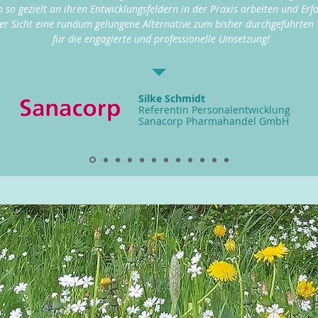
o gezielt an ihren Entwicklungsfeldern in der Praxis arbeiten und Erfo
erer Sicht eine rundum gelungene Alternative zum bisher durchgeführte
für die engagierte und professionelle Umsetzung!
Silke Schmidt
Referentin Personalentwicklung
Sanacorp Pharmahandel GmbH