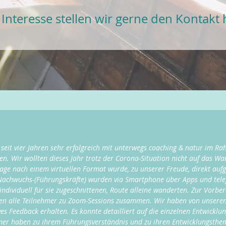
 Interesse stellen wir gerne den Kontakt 
 seit vier Jahren sehr erfolgreich mit unterwegs coaching & natur im Ra
Wir wollten dieses Jahr trotz der Corona-Situation nicht auf das Wan
ge nach einem virtuellen Format wurde, zu unserer Freude, direkt aufge
Nachwuchs-(Führungskräfte) wurden via Smartphone über Apps und telefo
individuell für sie zugeschnittenen, Route alleine wanderten. Zur Vorbe
 alle Teilnehmer zu Zoom-Sessions zusammen. Wir haben von unseren 
es Feedback erhalten. Es konnte detailliert auf die einzelnen Entwick
mer haben zu ihrem Führungsverständnis und zu ihren Entwicklungsthem