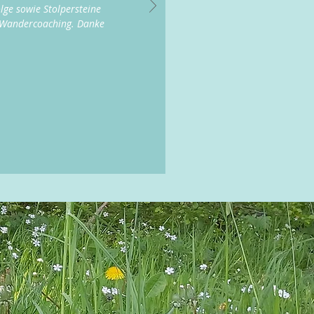
lge sowie Stolpersteine
n Wandercoaching. Danke