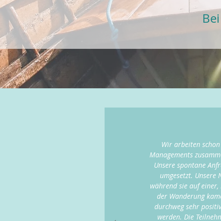
Bei
Wir arbeiten schon
Managements zusammen. 
Unsere spontane Anfra
umgesetzt. Unsere 
während sie auf einer, 
der Wanderung kamen
durchweg sehr positiv
werden. Die Teilneh