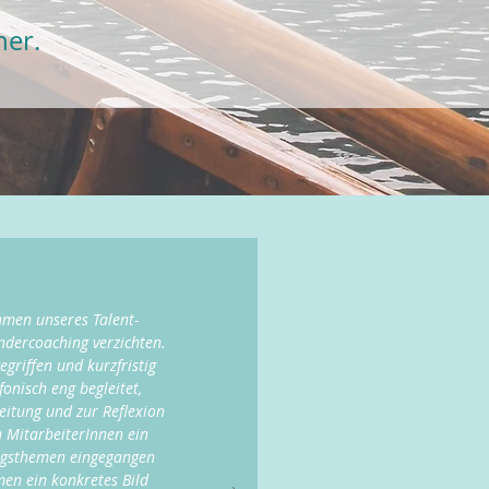
her.
hmen unseres Talent-
dercoaching verzichten.
griffen und kurzfristig
nisch eng begleitet,
reitung und zur Reflexion
MitarbeiterInnen ein
lungsthemen eingegangen
en ein konkretes Bild