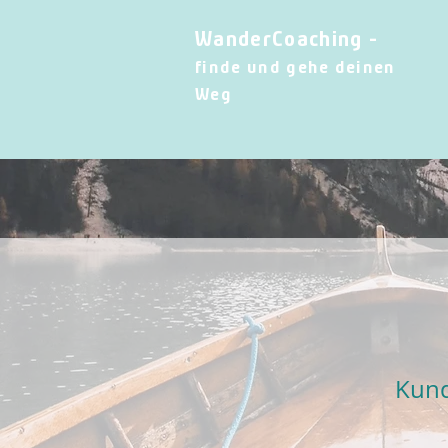
WanderCoaching -
finde und gehe deinen
Weg
Kund