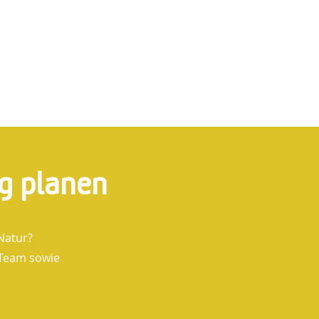
Stärkung der Ver
Durch Gruppeninteraktionen
g planen
Natur?
 Team sowie