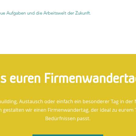
ue Aufgaben und die Arbeitswelt der Zukunft.
ns euren Firmenwanderta
uilding, Austausch oder einfach ein besonderer Tag in der 
gestalten wir einen Firmenwandertag, der ideal zu eurem
Bedürfnissen passt.