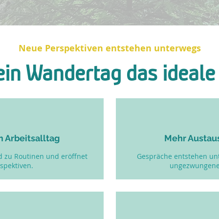
Neue Perspektiven entstehen unterwegs
ein Wandertag das ideal
 Arbeitsalltag
Mehr Austau
d zu Routinen und eröffnet
Gespräche entstehen unt
pektiven.​​
ungezwungener