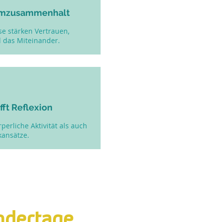
eamzusammenhalt
e stärken Vertrauen,
 das Miteinander.
ft Reflexion
erliche Aktivität als auch
ansätze.
ndertage