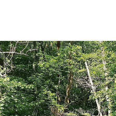
WanderCoaching -
finde und gehe deinen
Weg