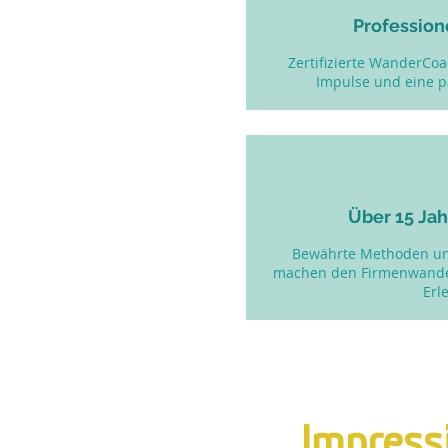
Professione
Zertifizierte WanderCoa
Impulse und eine 
Über 15 Jah
Bewährte Methoden un
machen den Firmenwande
Erl
Impress