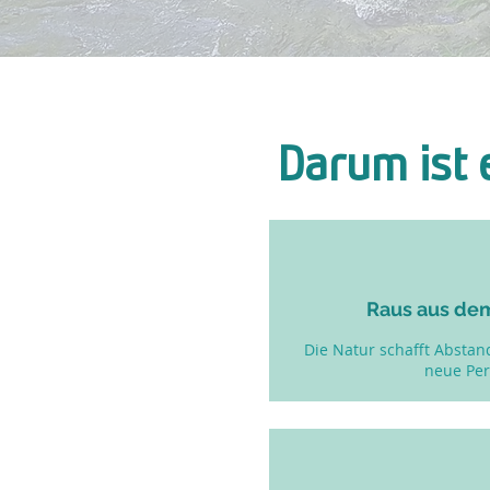
Darum ist 
Raus aus dem
Die Natur schafft Abstan
neue Pers