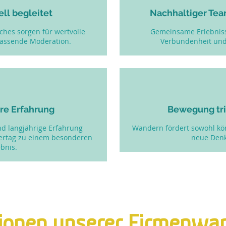
ll begleitet
Nachhaltiger T
ches sorgen für wertvolle
Gemeinsame Erlebniss
passende Moderation.
Verbundenheit und
re Erfahrung
Bewegung trif
d langjährige Erfahrung
Wandern fördert sowohl körp
rtag zu einem besonderen
neue Denk
ebnis.
ionen unserer Firmenwa