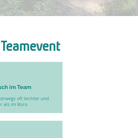
e Teamevent
sch im Team
erwegs oft leichter und
 als im Büro.