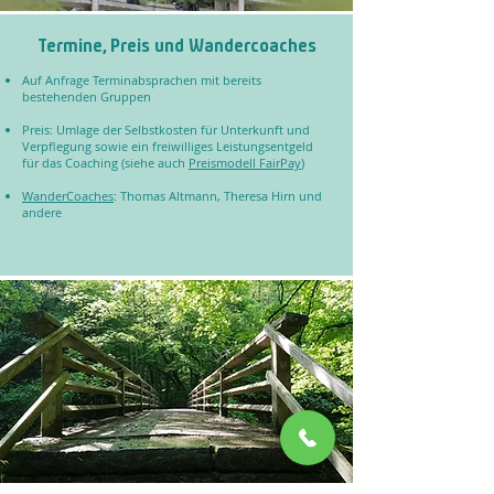
Termine, Preis und Wandercoaches
Auf Anfrage Terminabsprachen mit bereits
bestehenden Gruppen
Preis: Umlage der Selbstkosten für Unterkunft und
Verpflegung sowie ein freiwilliges Leistungsentgeld
für das Coaching (siehe auch
Preismodell FairPay
)
WanderCoaches
: Thomas Altmann, Theresa Hirn und
andere