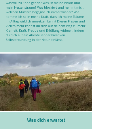
was will zu Ende gehen? Was ist meine Vision und
mein Herzenstraum? Was blockiert und hemmt mich,
welchen Mustern begegne ich immer wieder? Wie
komme ich so in meine Kraft, dass ich meine Träume
im Alltag wirklich umsetzen kann? Diesen Fragen und
vielem mehr kannst du dich auf deinem Weg zu mehr
Klarheit, Kraft, Freude und Erfüllung widmen, indem
du dich auf ein Abenteuer der kreativen
Selbsterkundung in der Natur einlässt.
Was dich erwartet